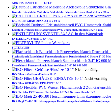
ARBEITSHANDSCHUHE GELP
Baufolie Estrichfolie Malerfolie Abdeckfolie Schutzfolie Grau Opak 2,4 m x 80 m
In den Warenkor
BAUFOLIE GRAU OPAK 2,4 m x 80 m
Edelstahl Drahtseil Edelstahldrahtseil PVC Ummantelt, Stahlseil 3+2= 5 mm
In den Warenkorb
ENTLEERUNGSVENTIL 3/4″ AG
In den Warenkorb
FILTERVLIES
Flachschlauch Bauschlauch Feuerwehrschlauch Druckschlauch C-Strorz 2″ 30 Met
Flexschlauch Panzerschlauch Sanitärschlauch 3/4″ IG 600 MM
Nicht vorrättig
IBO Filter – Gehäuse /Einsätze 10-1″
Nicht vorrättig
IBO Filter GEHÄUSE- EINSÄTZE 10-1″
IBO Flexibler PVC Wasser Flachschlauch 2 Zoll Gartenschlauch UVP
IBO Magi 25-40/180 Heizungspumpe Umwälzpumpe hocheffiziente Umlaufpumpe
1