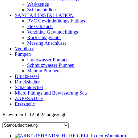
Werkzeuge
Schlauchtullen
SANITÄR INSTALLATION
PVC Gewindefittings Fittings
Flexschlauch
Verzinkte Gewindefittings
Rückschlagventil
Messing Anschlüsse
Ventilbox
Pumpen
Unterwasser Pumpen
Schmutzwasser Pumpen
Mebran Pumpen
Druckkessel
Druckshalter
Schachtdeckel
Micro Fittings und Bewässerung Sets
ZAPFSÄULE
Ersaztteile
Es werden 1–12 of 22 angezeigt
In den Warenkorb