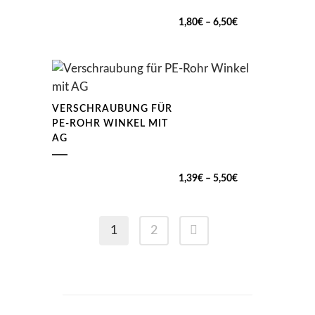
Preisspanne:
1,80
€
–
6,50
€
1,80€
bis
6,50€
VERSCHRAUBUNG FÜR
PE-ROHR WINKEL MIT
AG
Preisspanne:
1,39
€
–
5,50
€
1,39€
bis
1
2
5,50€