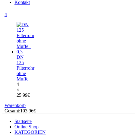
Kontakt
4
DN
125
Filterrohr
ohne
Muffe
4
×
25,99
€
Warenkorb
Gesamt:
103,96
€
Startseite
Online Shop
KATEGORIEN