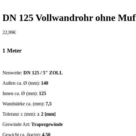
DN 125 Vollwandrohr ohne Muf
22,99
€
1 Meter
Nenweite:
DN 125 / 5″ ZOLL
Außen ca. Ø (mm):
140
Innen ca. Ø (mm):
125
Wandstärke ca. (mm):
7,5
Toleranz ± (mm):
± 2 [mm]
Grewinde Art:
Trapezgewinde
Gewicht ca. (kg/m):
4.50