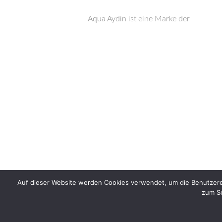
Aqua Aydin ist eine Marke der
Auf dieser Website werden Cookies verwendet, um die Benutzere
zum Sc
Design: AD Tasarım