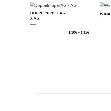
DOPPELNIPPEL AG
WINKE
X AG
Preisspanne:
1,10
€
–
1,15
€
1,10€
bis
1,15€