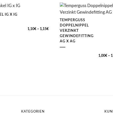
L IG X IG
TEMPERGUSS
DOPPELNIPPEL
Preisspanne:
1,10
€
–
1,15
€
VERZINKT
1,10€
GEWINDEFITTING
AG X AG
bis
1,15€
1,00
€
–
1
KATEGORIEN
KUN