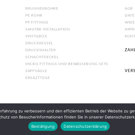
BRUNNENROHRE
AGB
PE ROHR
DAT
PP FITTINGS
WID
SANITÄR INSTALLATION
IMP
VENTILBOX
KON
DRUCKKESSEL
DRUCKSHALTER
ZAH
SCHACHTDECKEL
MICRO FITTINGS UND BEWÄSSERUNG SETS
ZAPFSÄULE
VER
ERSAZTTEİLE
rfahrung zu verbessern und den effizienten Betrieb der Website zu 
hutz von Besucherinformationen finden Sie in unserer Datenschutzerk
© Copyright 2021
Aydins GmbH
Bestätigung
Datenschutzerklärung