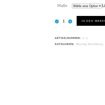
bis
Maße
L
3,49€
IN DEN WAR
ARTIKELNUMMER:
n. a.
KATEGORIEN:
Messing Anschlüsse
,