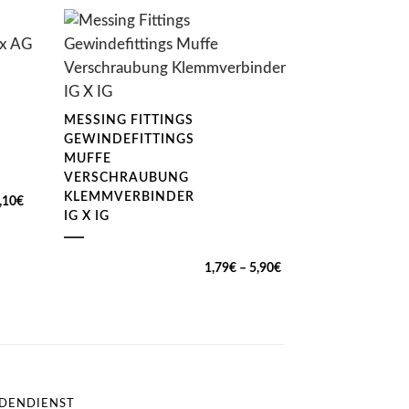
MESSING FITTINGS
GEWINDEFITTINGS
MUFFE
VERSCHRAUBUNG
KLEMMVERBINDER
Preisspanne:
,10
€
IG X IG
1,00€
bis
Preisspanne:
1,79
€
–
5,90
€
1,10€
1,79€
bis
5,90€
DENDIENST