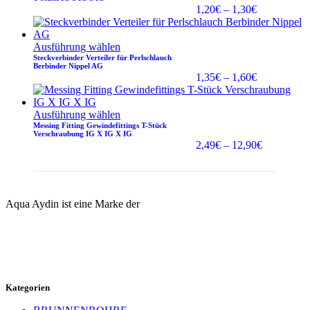
1,15€
Preisspanne
1,20
€
–
1,30
€
1,20€
bis
1,30€
Ausführung wählen
Steckverbinder Verteiler für Perlschlauch
Berbinder Nippel AG
Preisspanne
1,35
€
–
1,60
€
1,35€
bis
1,60€
Ausführung wählen
Messing Fitting Gewindefittings T-Stück
Verschraubung IG X IG X IG
Preisspann
2,49
€
–
12,90
€
2,49€
bis
12,90€
Aqua Aydin ist eine Marke der
Kategorien