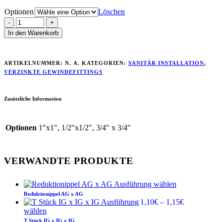
1,10€
Optionen
Löschen
In den Warenkorb
ARTIKELNUMMER:
N. A.
KATEGORIEN:
SANITÄR INSTALLATION
,
VERZINKTE GEWINDEFITTINGS
Zusätzliche Information
Optionen
1"x1", 1/2"x1/2", 3/4" x 3/4"
VERWANDTE PRODUKTE
Ausführung wählen
Reduktionippel AG x AG
Preisspanne
Ausführung
1,10
€
–
1,15
€
1,10€
wählen
bis
T Stück IG x IG x IG