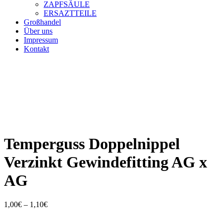
ZAPFSÄULE
ERSAZTTEILE
Großhandel
Über uns
Impressum
Kontakt
Temperguss Doppelnippel
Verzinkt Gewindefitting AG x
AG
Preisspanne:
1,00
€
–
1,10
€
1,00€
bis