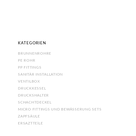
KATEGORIEN
BRUNNENROHRE
PE ROHR
PP FITTINGS
SANITÄR INSTALLATION
VENTILBOX
DRUCKKESSEL
DRUCKSHALTER
SCHACHTDECKEL
MICRO FITTINGS UND BEWÄSSERUNG SETS
ZAPFSÄULE
ERSAZTTEİLE