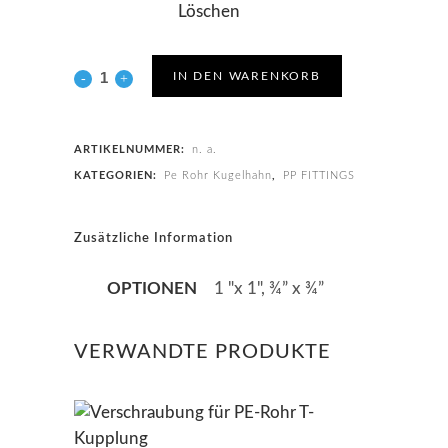
Löschen
IN DEN WARENKORB
ARTIKELNUMMER:
n. a.
KATEGORIEN:
Pe Rohr Kugelhahn
,
PP FITTINGS
Zusätzliche Information
OPTIONEN
1 "x 1", ¾” x ¾”
VERWANDTE PRODUKTE