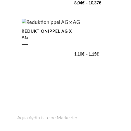
Preisspanne:
8,04
€
–
10,37
€
8,04€
bis
10,37€
REDUKTIONIPPEL AG X
AG
Preisspanne:
1,10
€
–
1,15
€
1,10€
bis
1,15€
Aqua Aydin ist eine Marke der