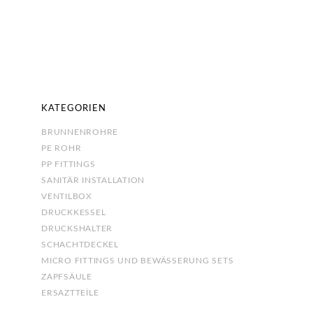
KATEGORIEN
BRUNNENROHRE
PE ROHR
PP FITTINGS
SANITÄR INSTALLATION
VENTILBOX
DRUCKKESSEL
DRUCKSHALTER
SCHACHTDECKEL
MICRO FITTINGS UND BEWÄSSERUNG SETS
ZAPFSÄULE
ERSAZTTEİLE