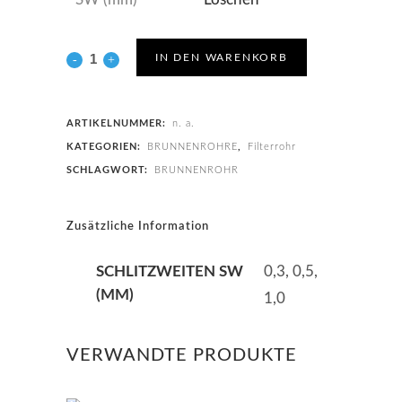
IN DEN WARENKORB
ARTIKELNUMMER:
n. a.
KATEGORIEN:
BRUNNENROHRE
,
Filterrohr
SCHLAGWORT:
BRUNNENROHR
Zusätzliche Information
SCHLITZWEITEN SW
0,3, 0,5,
(MM)
1,0
VERWANDTE PRODUKTE