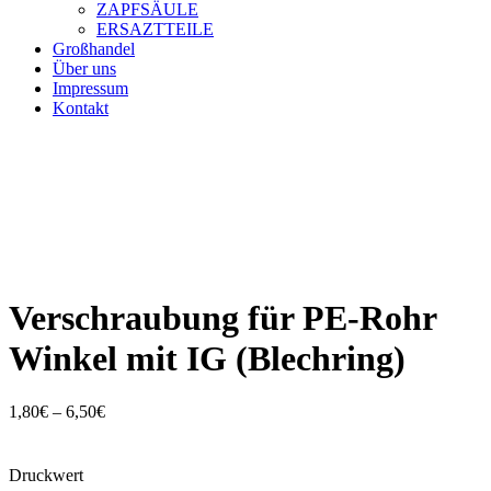
ZAPFSÄULE
ERSAZTTEILE
Großhandel
Über uns
Impressum
Kontakt
Verschraubung für PE-Rohr
Winkel mit IG (Blechring)
Preisspanne:
1,80
€
–
6,50
€
1,80€
bis
6,50€
Druckwert