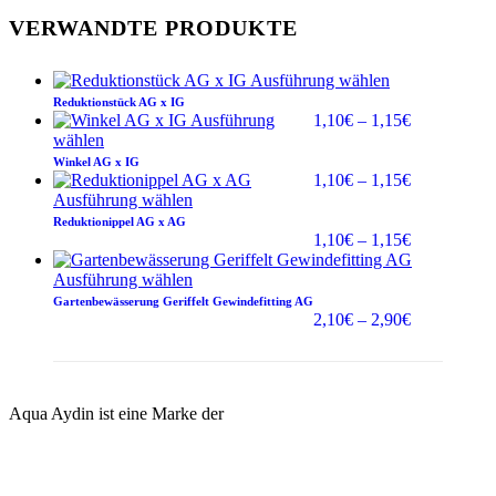
VERWANDTE PRODUKTE
Ausführung wählen
Reduktionstück AG x IG
Preisspanne
Ausführung
1,10
€
–
1,15
€
1,10€
wählen
bis
Winkel AG x IG
1,15€
Preisspanne
1,10
€
–
1,15
€
1,10€
Ausführung wählen
bis
Reduktionippel AG x AG
1,15€
Preisspanne
1,10
€
–
1,15
€
1,10€
bis
Ausführung wählen
1,15€
Gartenbewässerung Geriffelt Gewindefitting AG
Preisspanne
2,10
€
–
2,90
€
2,10€
bis
2,90€
Aqua Aydin ist eine Marke der