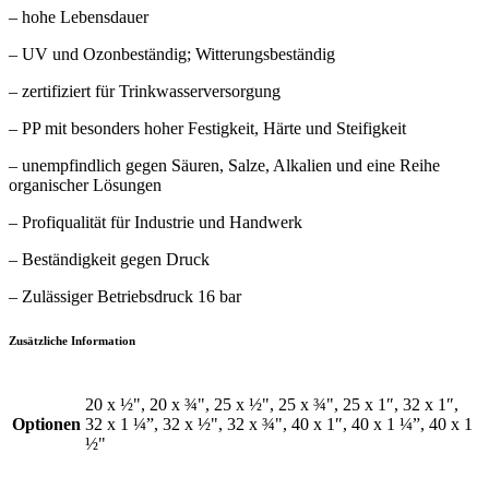
– hohe Lebensdauer
– UV und Ozonbeständig; Witterungsbeständig
– zertifiziert für Trinkwasserversorgung
– PP mit besonders hoher Festigkeit, Härte und Steifigkeit
– unempfindlich gegen Säuren, Salze, Alkalien und eine Reihe
organischer Lösungen
– Profiqualität für Industrie und Handwerk
– Beständigkeit gegen Druck
– Zulässiger Betriebsdruck 16 bar
Zusätzliche Information
20 x ½", 20 x ¾", 25 x ½", 25 x ¾", 25 x 1″, 32 x 1″,
Optionen
32 x 1 ¼”, 32 x ½", 32 x ¾", 40 x 1″, 40 x 1 ¼”, 40 x 1
½"